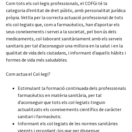
Com tots els col·legis professionals, el COFGi té la
categoria d’entitat de dret públic, amb personalitat jurídica
pròpia. Vetlla per la correcta actuació professional de tots
els col·legiats que, com a farmacèutics, han d’aportar els
seus coneixements i servei a la societat, pel bon ús dels
medicaments, col·laborant sanitàriament amb els serveis
sanitaris per tal d’aconseguir una millora en la salut i en la
qualitat de vida dels ciutadans, i informant d’aquells hàbits i
formes de vida més saludables.
Com actua el Col·legi?
Estimulant la formació continuada dels professionals
farmacèutics en matèria sanitària, per tal
d’aconseguir que tots els col·legiats tinguin
actualitzats els coneixements científics de caràcter
sanitari i farmacèutic.
Informant els col·legiats de les normes sanitàries
vigents i recordant-los que per dispensar