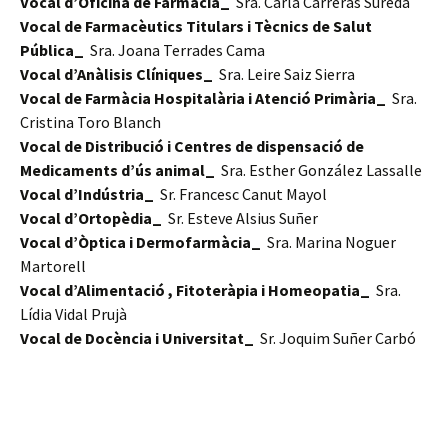
Vocal d’Oficina de Farmàcia_
Sra. Carla Carreras Sureda
Vocal de Farmacèutics Titulars i Tècnics de Salut
Pública_
Sra. Joana Terrades Cama
Vocal d’Anàlisis Clíniques_
Sra. Leire Saiz Sierra
Vocal de Farmàcia Hospitalària i Atenció Primària_
Sra.
Cristina Toro Blanch
Vocal de Distribució i Centres de dispensació de
Medicaments d’ús animal_
Sra. Esther González Lassalle
Vocal d’Indústria_
Sr. Francesc Canut Mayol
Vocal d’Ortopèdia_
Sr. Esteve Alsius Suñer
Vocal d’Òptica i Dermofarmàcia_
Sra. Marina Noguer
Martorell
Vocal d’Alimentació , Fitoteràpia i Homeopatia_
Sra.
Lídia Vidal Prujà
Vocal de Docència i Universitat_
Sr. Joquim Suñer Carbó