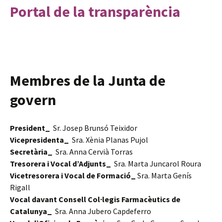
Portal de la transparència
Membres de la Junta de
govern
President_
Sr. Josep Brunsó Teixidor
Vicepresidenta_
Sra. Xènia Planas Pujol
Secretària_
Sra. Anna Cervià Torras
Tresorera i Vocal d’Adjunts_
Sra. Marta Juncarol Roura
Vicetresorera i Vocal de Formació_
Sra. Marta Genís
Rigall
Vocal davant Consell Col·legis Farmacèutics de
Catalunya_
Sra. Anna Jubero Capdeferro